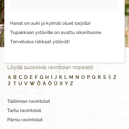
Hanat on auki ja kylmät oluet tarjolla!
Tupakkaan ystäville on avattu sikarihuone.
Tervetuloa rakkaat ystävät!
Löydä suosikkisi ravintolan nopeasti
A
B
C
D
E
F
G
H
I
J
K
L
M
N
O
P
Q
R
S
Š
Z
Ž
T
U
V
W
Õ
Ä
Ö
Ü
X
Y
Z
Tallinnan ravintolat
Tartu ravintolat
Pärnu ravintolat