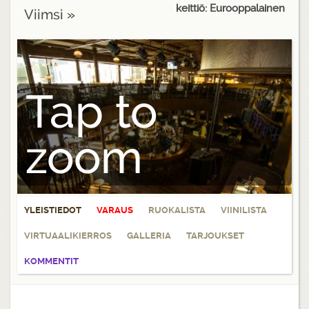
keittiö: Eurooppalainen
Viimsi
»
Tap to
zoom
YLEISTIEDOT
VARAUS
RUOKALISTA
VIINILISTA
VIRTUAALIKIERROS
GALLERIA
TARJOUKSET
KOMMENTIT