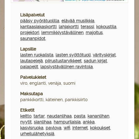
Lisäpalvelut
pääsy pyörätuolilla
,
elävää musiikkia
,
kantaasiakaskortti
,
lahjakortti
,
terassi
,
kokoustila
,
projektori
,
lemmikkiystävällinen
,
majoitus
,
saunanpidot
,
Lapsille
lasten ruokalista
,
lasten syöttötuoli
,
värityskirjat
,
lautapelejä
,
piirustustarvikkeet
,
sadun kirjat
,
palapelit
,
lapsiystävällinen ravintola
,
Palvelukielet
viro, englanti, venäja, suomi
Maksutapa
pankkikortti, käteinen, pankkisiirto
Etiketit
keitto
,
tartar
,
naudanlihaa
,
pasta
,
kananlihan
,
nyytit
,
sianlihaa
,
hampurilaisia
,
ankka
,
kasvisruoka
,
pavlova
,
wifi
,
internet
,
kokoukset
,
urheilulähetyksiä
,