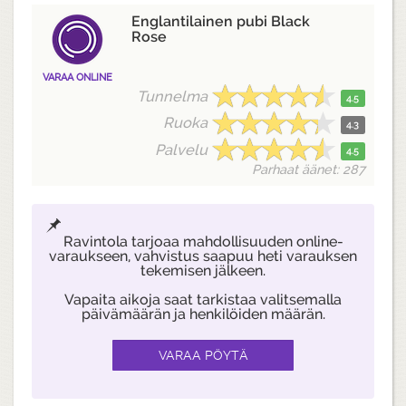
Englantilainen pubi Black
Rose
VARAA ONLINE
Tunnelma
4.5
Ruoka
4.3
Palvelu
4.5
Parhaat äänet: 287
Ravintola tarjoaa mahdollisuuden online-
varaukseen, vahvistus saapuu heti varauksen
tekemisen jälkeen.
Vapaita aikoja saat tarkistaa valitsemalla
päivämäärän ja henkilöiden määrän.