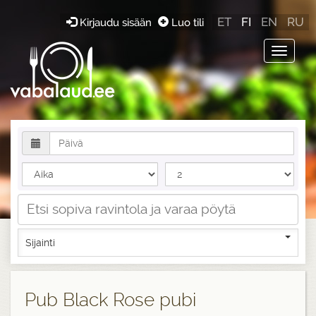
ET
FI
EN
RU
Kirjaudu sisään
Luo tili
Toggle
navigat
Sijainti
Pub Black Rose pubi