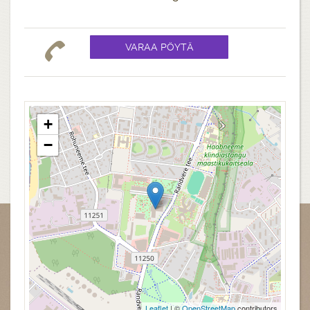
+
−
Leaflet
| ©
OpenStreetMap
contributors