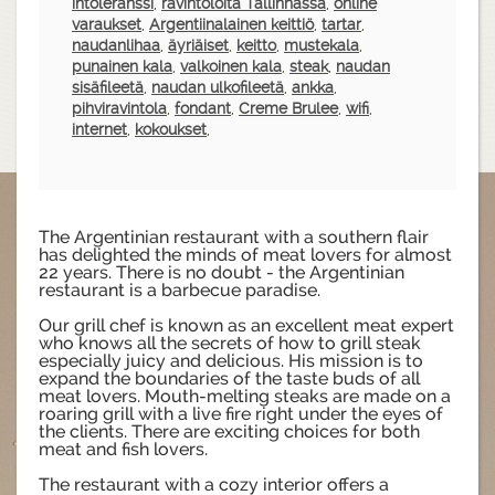
intoleranssi
,
ravintoloita Tallinnassa
,
online
varaukset
,
Argentiinalainen keittiö
,
tartar
,
naudanlihaa
,
äyriäiset
,
keitto
,
mustekala
,
punainen kala
,
valkoinen kala
,
steak
,
naudan
sisäfileetä
,
naudan ulkofileetä
,
ankka
,
pihviravintola
,
fondant
,
Creme Brulee
,
wifi
,
internet
,
kokoukset
,
The Argentinian restaurant with a southern flair
has delighted the minds of meat lovers for almost
22 years. There is no doubt - the Argentinian
restaurant is a barbecue paradise.
Our grill chef is known as an excellent meat expert
who knows all the secrets of how to grill steak
especially juicy and delicious. His mission is to
expand the boundaries of the taste buds of all
meat lovers. Mouth-melting steaks are made on a
roaring grill with a live fire right under the eyes of
the clients. There are exciting choices for both
meat and fish lovers.
The restaurant with a cozy interior offers a