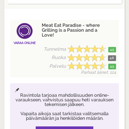
Meat Eat Paradise - where
Grilling is a Passion and a
Love!
VARAA ONLINE
Tunnelma
4.5
Ruoka
4.6
Palvelu
4.5
Parhaat äänet: 124
Ravintola tarjoaa mahdollisuuden online-
varaukseen, vahvistus saapuu heti varauksen
tekemisen jälkeen.
Vapaita aikoja saat tarkistaa valitsemalla
päivämäärän ja henkilöiden määrän.