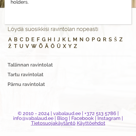
holders.
Löydä suosikkisi ravintolan nopeasti
A
B
C
D
E
F
G
H
I
J
K
L
M
N
O
P
Q
R
S
Š
Z
Ž
T
U
V
W
Õ
Ä
Ö
Ü
X
Y
Z
Tallinnan ravintolat
Tartu ravintolat
Pärnu ravintolat
© 2010 - 2024 |
vabalaud.ee
| +372 513 5786 |
info@vabalaud.ee
|
Blog
|
Facebook
|
Instagram
|
Tietosuojakäytäntö
Käyttöehdot