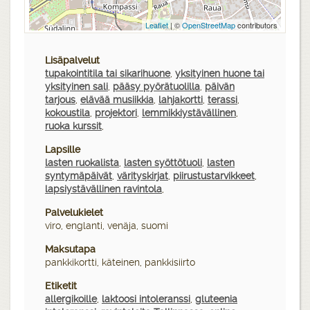
Leaflet
| ©
OpenStreetMap
contributors
Lisäpalvelut
tupakointitila tai sikarihuone
,
yksityinen huone tai
yksityinen sali
,
pääsy pyörätuolilla
,
päivän
tarjous
,
elävää musiikkia
,
lahjakortti
,
terassi
,
kokoustila
,
projektori
,
lemmikkiystävällinen
,
ruoka kurssit
,
Lapsille
lasten ruokalista
,
lasten syöttötuoli
,
lasten
syntymäpäivät
,
värityskirjat
,
piirustustarvikkeet
,
lapsiystävällinen ravintola
,
Palvelukielet
viro, englanti, venäja, suomi
Maksutapa
pankkikortti, käteinen, pankkisiirto
Etiketit
allergikoille
,
laktoosi intoleranssi
,
gluteenia