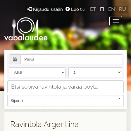
ET
FI
EN
RU
Kirjaudu sisään
Luo tili
Toggle
navigat
Sijainti
Ravintola Argentiina