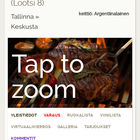
(Lootsi 8)
keittiö: Argentiinalainen
Tallinna
»
Keskusta
Tap to
zoom
YLEISTIEDOT
VARAUS
RUOKALISTA
VIINILISTA
VIRTUAALIKIERROS
GALLERIA
TARJOUKSET
KOMMENTIT