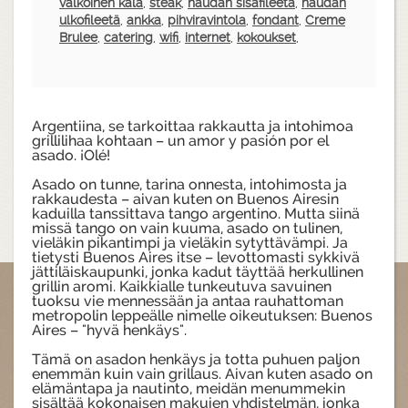
valkoinen kala
,
steak
,
naudan sisäfileetä
,
naudan
ulkofileetä
,
ankka
,
pihviravintola
,
fondant
,
Creme
Brulee
,
catering
,
wifi
,
internet
,
kokoukset
,
Argentiina, se tarkoittaa rakkautta ja intohimoa
grillilihaa kohtaan – un amor y pasión por el
asado. ¡Olé!
Asado on tunne, tarina onnesta, intohimosta ja
rakkaudesta – aivan kuten on Buenos Airesin
kaduilla tanssittava tango argentino. Mutta siinä
missä tango on vain kuuma, asado on tulinen,
vieläkin pikantimpi ja vieläkin sytyttävämpi. Ja
tietysti Buenos Aires itse – levottomasti sykkivä
jättiläiskaupunki, jonka kadut täyttää herkullinen
grillin aromi. Kaikkialle tunkeutuva savuinen
tuoksu vie mennessään ja antaa rauhattoman
metropolin leppeälle nimelle oikeutuksen: Buenos
Aires – "hyvä henkäys".
Tämä on asadon henkäys ja totta puhuen paljon
enemmän kuin vain grillaus. Aivan kuten asado on
elämäntapa ja nautinto, meidän menummekin
sisältää kokonaisen makujen yhdistelmän, jonka