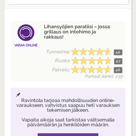
Lihansyöjien paratiisi – jossa
grillaus on intohimo ja
rakkaus!
VARAA ONLINE
Tunnelma
4.6
Ruoka
4.7
Palvelu
4.6
Parhaat äänet: 239
Ravintola tarjoaa mahdollisuuden online-
varaukseen, vahvistus saapuu heti varauksen
tekemisen jälkeen.
Vapaita aikoja saat tarkistaa valitsemalla
päivämäärän ja henkilöiden määrän.