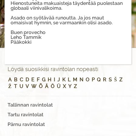
Hienostuneita makuaisteja täydentää puolestaan
globaali viinivalikoima.
Asado on syötävää runoutta. Ja jos maut
omaisivat hymnin, se varmaankin olisi asado.
Buen provecho
Leho Tammik
Pääkokki
Löydä suosikkisi ravintolan nopeasti
A
B
C
D
E
F
G
H
I
J
K
L
M
N
O
P
Q
R
S
Š
Z
Ž
T
U
V
W
Õ
Ä
Ö
Ü
X
Y
Z
Tallinnan ravintolat
Tartu ravintolat
Pärnu ravintolat