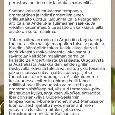
perustana on tietenkin laadukas naudanliha.
Samanaikaisesti mukaansa tempaava,
dramaattinen ja intiimi argentiinalainen
grillaustaito ulottuu laidunmailta ja Patagonian
aroilta aina Andeille ja Tulimaahan saakka. Ja
vieläkin kauemmas. Sillä asado on kaikkialla. Sillä
asado on koko maailma.
Tätä maailmaan ravintola Argentiina tarjoaakin ja
tuo lautaselle makuja maapallon toiselta puolelta,
Kauriin kääntöpiirin takaa. Kaikki alkaa tietysti
laadukkaasta raaka-aineesta, joka saapuu
ravintolan keittiöön maailman parhailta
karjatiloilta Argentiinasta, Brasiliasta, Uruguaysta
ja Australiasta. Asiakkaiden nähden grillin
räiskyvällä, elävällä tulella valmistuu yksi toisensa
jälkeen suussa sulavia jättiläispihvejä, jotka
tunnetaan koko kaupungissa. Asiakkaidemme
keskuudessa eniten intohimoa herättäneet
grillilihat ovat lihanaudasta valmistettu 400
gramman sisäfileepihvi, ylisuuri tomahawk-pihvi,
lihanaudan kyljys, anguksen ulkofilee, entrecôte,
Ibericon siankyljys, Uuden-Seelannin
lampaankare, T-bone ja monet muut. Menussa on
luonnollisesti ajateltu myös meren antimien
ystäviä. Ja kaikkia muitakin, jotka ovat
horoskooppimerkiltään Kulinaristeja.