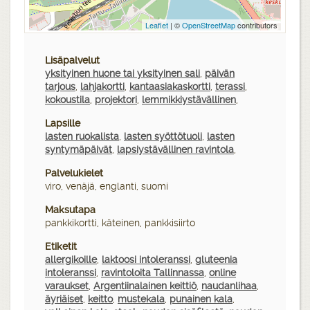
Leaflet
| ©
OpenStreetMap
contributors
Lisäpalvelut
yksityinen huone tai yksityinen sali
,
päivän
tarjous
,
lahjakortti
,
kantaasiakaskortti
,
terassi
,
kokoustila
,
projektori
,
lemmikkiystävällinen
,
Lapsille
lasten ruokalista
,
lasten syöttötuoli
,
lasten
syntymäpäivät
,
lapsiystävällinen ravintola
,
Palvelukielet
viro, venäjä, englanti, suomi
Maksutapa
pankkikortti, käteinen, pankkisiirto
Etiketit
allergikoille
,
laktoosi intoleranssi
,
gluteenia
intoleranssi
,
ravintoloita Tallinnassa
,
online
varaukset
,
Argentiinalainen keittiö
,
naudanlihaa
,
äyriäiset
,
keitto
,
mustekala
,
punainen kala
,