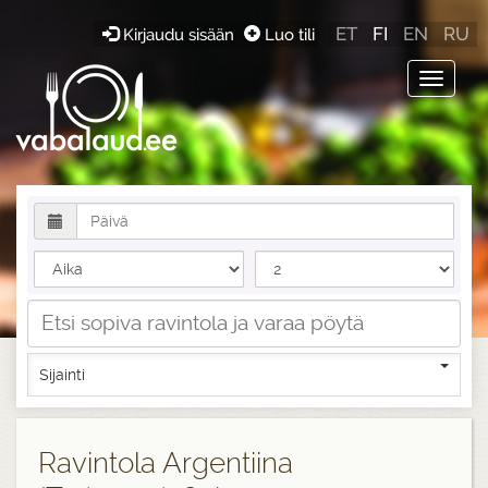
ET
FI
EN
RU
Kirjaudu sisään
Luo tili
Toggle
navigat
Sijainti
Ravintola Argentiina