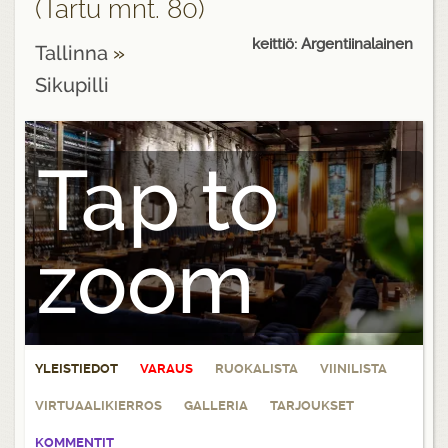
(Tartu mnt. 80)
keittiö: Argentiinalainen
Tallinna
»
Sikupilli
Tap to
zoom
YLEISTIEDOT
VARAUS
RUOKALISTA
VIINILISTA
VIRTUAALIKIERROS
GALLERIA
TARJOUKSET
KOMMENTIT