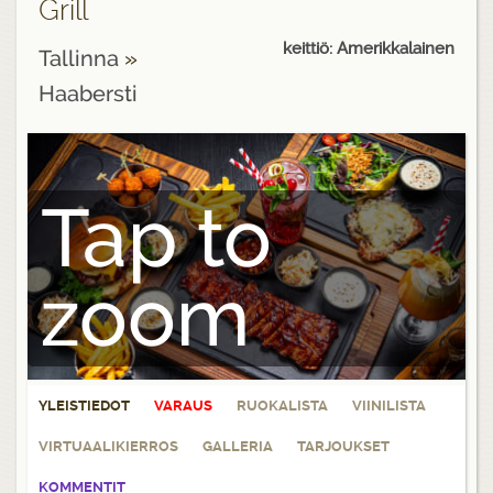
Grill
keittiö: Amerikkalainen
Tallinna
»
Haabersti
Tap to
zoom
YLEISTIEDOT
VARAUS
RUOKALISTA
VIINILISTA
VIRTUAALIKIERROS
GALLERIA
TARJOUKSET
KOMMENTIT