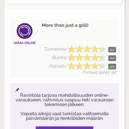
More than just a grill!
VARAA ONLINE
Tunnelma
4.3
Ruoka
4.4
Palvelu
4.3
Parhaat äänet: 98
Ravintola tarjoaa mahdollisuuden online-
varaukseen, vahvistus saapuu heti varauksen
tekemisen jälkeen.
Vapaita aikoja saat tarkistaa valitsemalla
päivämäärän ja henkilöiden määrän.