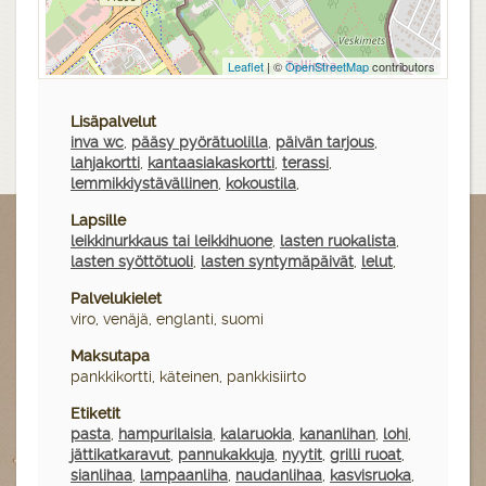
Leaflet
| ©
OpenStreetMap
contributors
Lisäpalvelut
inva wc
,
pääsy pyörätuolilla
,
päivän tarjous
,
lahjakortti
,
kantaasiakaskortti
,
terassi
,
lemmikkiystävällinen
,
kokoustila
,
Lapsille
leikkinurkkaus tai leikkihuone
,
lasten ruokalista
,
lasten syöttötuoli
,
lasten syntymäpäivät
,
lelut
,
Palvelukielet
viro, venäjä, englanti, suomi
Maksutapa
pankkikortti, käteinen, pankkisiirto
Etiketit
pasta
,
hampurilaisia
,
kalaruokia
,
kananlihan
,
lohi
,
jättikatkaravut
,
pannukakkuja
,
nyytit
,
grilli ruoat
,
sianlihaa
,
lampaanliha
,
naudanlihaa
,
kasvisruoka
,