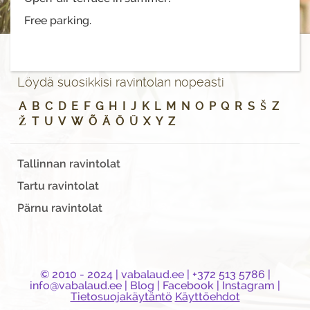
Free parking.
Löydä suosikkisi ravintolan nopeasti
A
B
C
D
E
F
G
H
I
J
K
L
M
N
O
P
Q
R
S
Š
Z
Ž
T
U
V
W
Õ
Ä
Ö
Ü
X
Y
Z
Tallinnan ravintolat
Tartu ravintolat
Pärnu ravintolat
© 2010 - 2024 |
vabalaud.ee
| +372 513 5786 |
info@vabalaud.ee
|
Blog
|
Facebook
|
Instagram
|
Tietosuojakäytäntö
Käyttöehdot