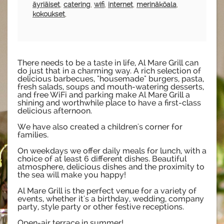
äyriäiset
,
catering
,
wifi
,
internet
,
merinäköala
,
kokoukset
,
There needs to be a taste in life, Al Mare Grill can
do just that in a charming way. A rich selection of
delicious barbecues, "housemade" burgers, pasta,
fresh salads, soups and mouth-watering desserts,
and free WiFi and parking make Al Mare Grill a
shining and worthwhile place to have a first-class
delicious afternoon.
We have also created a children's corner for
families.
On weekdays we offer daily meals for lunch, with a
choice of at least 6 different dishes. Beautiful
atmosphere, delicious dishes and the proximity to
the sea will make you happy!
Al Mare Grill is the perfect venue for a variety of
events, whether it's a birthday, wedding, company
party, style party or other festive receptions.
Open-air terrace in summer!