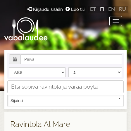
ET
FI
EN
RU
Kirjaudu sisään
Luo tili
Toggle
navigat
Sijainti
Ravintola Al Mare