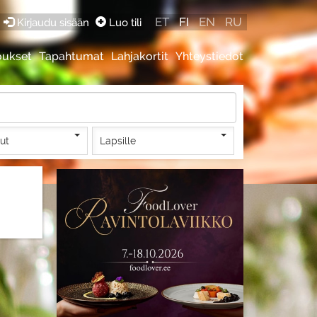
ET
FI
EN
RU
Kirjaudu sisään
Luo tili
oukset
Tapahtumat
Lahjakortit
Yhteystiedot
lut
Lapsille