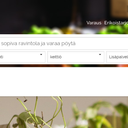
Varaus
Erikoistarj
nti
keittiö
Lisäpalve