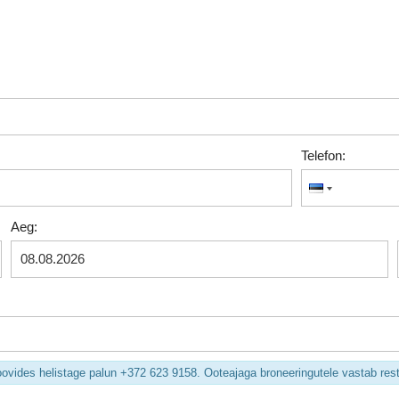
Telefon:
Aeg:
vides helistage palun +372 623 9158. Ooteajaga broneeringutele vastab rest