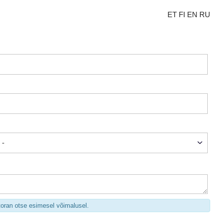
ET
FI
EN
RU
oran otse esimesel võimalusel.