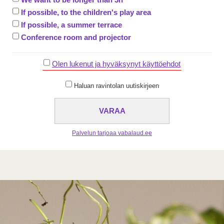
We want to be longer than 3h
If possible, to the children's play area
If possible, a summer terrace
Conference room and projector
Olen lukenut ja hyväksynyt käyttöehdot
Haluan ravintolan uutiskirjeen
Palvelun tarjoaa vabalaud.ee