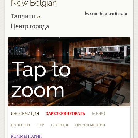
New Belgian
kухня: Бельгийская
Таллинн
»
Центр городa
Tap to
zoom
ИНФОРМАЦИЯ
ЗАРЕЗЕРВИРОВАТЬ
МЕНЮ
НАПИТКИ
ТУР
ГАЛЕРЕЯ
ПРЕДЛОЖЕНИЯ
КОММЕНТАРИИ