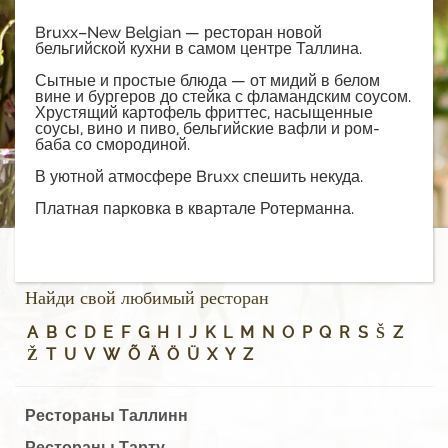
Bruxx–New Belgian — ресторан новой
бельгийской кухни в самом центре Таллина.
Сытные и простые блюда — от мидий в белом
вине и бургеров до стейка с фламандским соусом.
Хрустящий картофель фриттес, насыщенные
соусы, вино и пиво, бельгийские вафли и ром-
баба со смородиной.
В уютной атмосфере Bruxx спешить некуда.
Платная парковка в квартале Ротерманна.
Найди свой любимый ресторан
A
B
C
D
E
F
G
H
I
J
K
L
M
N
O
P
Q
R
S
Š
Z
Ž
T
U
V
W
Õ
Ä
Ö
Ü
X
Y
Z
Рестораны Таллинн
Рестораны Тарту