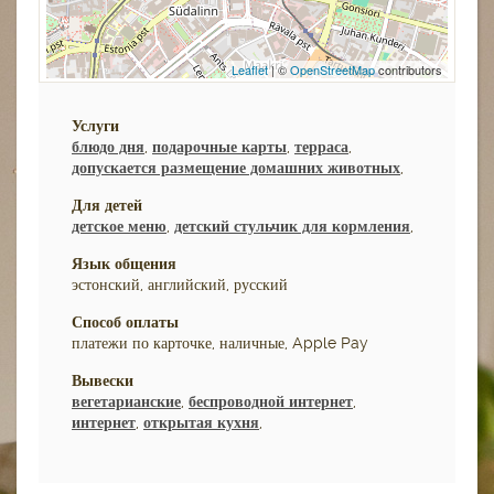
Leaflet
| ©
OpenStreetMap
contributors
Услуги
блюдо дня
,
подарочные карты
,
терраса
,
допускается размещение домашних животных
,
Для детей
детское меню
,
детский стульчик для кормления
,
Язык общения
эстонский, английский, русский
Способ оплаты
платежи по карточке, наличные, Apple Pay
Вывески
вегетарианские
,
беспроводной интернет
,
интернет
,
открытая кухня
,