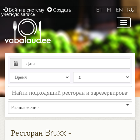
ET
FI
EN
RU
Войти в систему
Создать
учетную запись
Toggle
navigat
Расположение
Ресторан Bruxx -