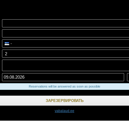
Reservations will be answered as soon as possible
vabalaud.ee