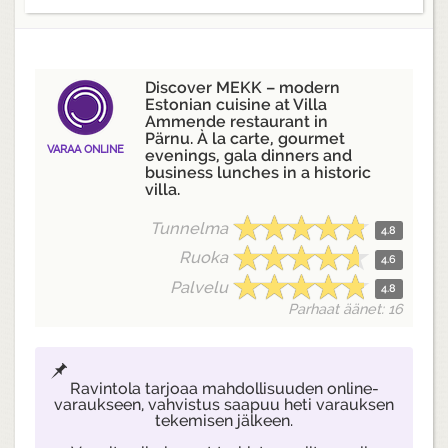
Discover MEKK – modern
Estonian cuisine at Villa
Ammende restaurant in
Pärnu. À la carte, gourmet
VARAA ONLINE
evenings, gala dinners and
business lunches in a historic
villa.
Tunnelma
4.8
Ruoka
4.6
Palvelu
4.8
Parhaat äänet: 16
Ravintola tarjoaa mahdollisuuden online-
varaukseen, vahvistus saapuu heti varauksen
tekemisen jälkeen.