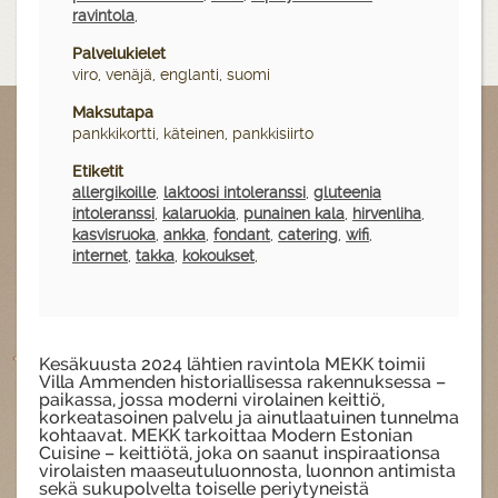
ravintola
,
Palvelukielet
viro, venäjä, englanti, suomi
Maksutapa
pankkikortti, käteinen, pankkisiirto
Etiketit
allergikoille
,
laktoosi intoleranssi
,
gluteenia
intoleranssi
,
kalaruokia
,
punainen kala
,
hirvenliha
,
kasvisruoka
,
ankka
,
fondant
,
catering
,
wifi
,
internet
,
takka
,
kokoukset
,
Kesäkuusta 2024 lähtien ravintola MEKK toimii
Villa Ammenden historiallisessa rakennuksessa –
paikassa, jossa moderni virolainen keittiö,
korkeatasoinen palvelu ja ainutlaatuinen tunnelma
kohtaavat. MEKK tarkoittaa Modern Estonian
Cuisine – keittiötä, joka on saanut inspiraationsa
virolaisten maaseutuluonnosta, luonnon antimista
sekä sukupolvelta toiselle periytyneistä