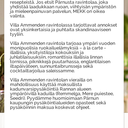
resepteistä. Jos etsit Pärnusta ravintolaa, joka
yhdistää laadukkaan ruoan, viihtyisän ympäristön
ja mieleenpainuvan palvelun, MEKK on oikea
valinta.
Villa Ammenden ravintolassa tarjottavat annokset
ovat yksinkertaisia ja puhtaita skandinaaviseen
tyyliin.
Villa Ammenden ravintola tarjoaa ympäri vuoden
monipuolisia ruokailuelämyksiä – à la carte -
illallisia, yksityistiloja kokouksiin ja
juhlatilaisuuksiin, romanttisia illallisia linnan
tornissa, piknikkejä puutarhassa, englantilaisen
iltapäiväteen, sunnuntaibrunsseja sekä
cocktailtarjoilua saleissamme.
Villa Ammenden ravintolan vierailla on
mahdollisuus käyttää maksullista
kadunvarsipysäköintiä Rannan alueen
ympäröivillä kaduilla (Remmelga, Mere puiestee,
Seedri). Pyydämme huomioimaan Pärnun
kaupungin pysäköintialueiden opasteet sekä
pysäköinnin maksua koskevat ohjeet.