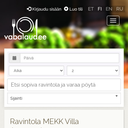
ET
FI
EN
RU
Kirjaudu sisään
Luo tili
Toggle
navigat
Sijainti
Ravintola MEKK Villa