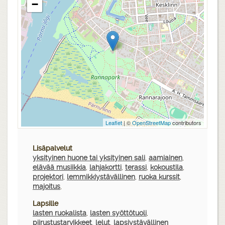
−
Leaflet
| ©
OpenStreetMap
contributors
Lisäpalvelut
yksityinen huone tai yksityinen sali
,
aamiainen
,
elävää musiikkia
,
lahjakortti
,
terassi
,
kokoustila
,
projektori
,
lemmikkiystävällinen
,
ruoka kurssit
,
majoitus
,
Lapsille
lasten ruokalista
,
lasten syöttötuoli
,
piirustustarvikkeet
,
lelut
,
lapsiystävällinen