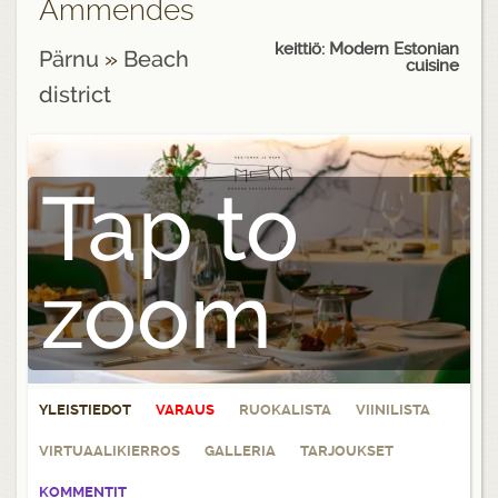
Ammendes
keittiö: Modern Estonian
Pärnu
»
Beach
cuisine
district
Tap to
zoom
YLEISTIEDOT
VARAUS
RUOKALISTA
VIINILISTA
VIRTUAALIKIERROS
GALLERIA
TARJOUKSET
KOMMENTIT