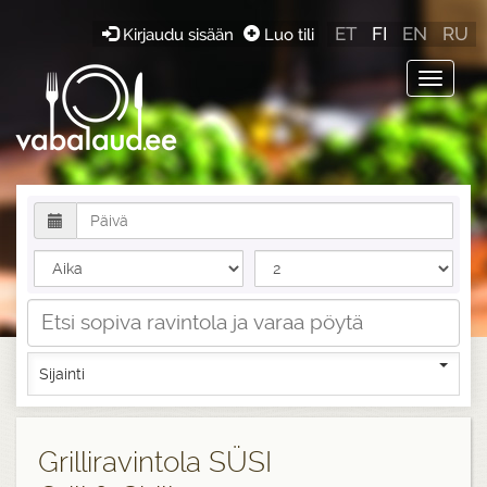
ET
FI
EN
RU
Kirjaudu sisään
Luo tili
Toggle
navigat
Sijainti
Grilliravintola SÜSI