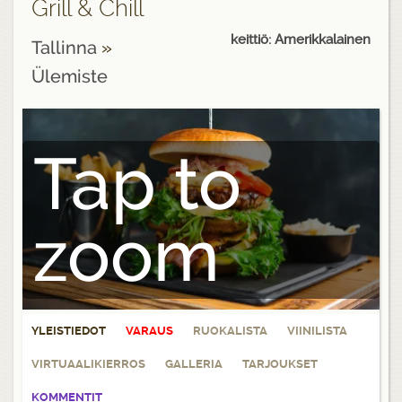
Grill & Chill
keittiö: Amerikkalainen
Tallinna
»
Ülemiste
Tap to
zoom
YLEISTIEDOT
VARAUS
RUOKALISTA
VIINILISTA
VIRTUAALIKIERROS
GALLERIA
TARJOUKSET
KOMMENTIT