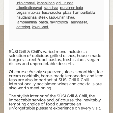
intoleranssi
,
kananlihan
,
grilli ruoat
,
tiikerikatkaravut
,
sianlihaa
,
punainen kala
,
vegaaniruokaa
,
kasvisruoka
,
pizza
,
hampurilaisia
,
naudanlihaa
,
steak
,
kalkkunan lihaa
,
lampaanliha
,
pasta
,
ravintoloita Tallinnassa
,
catering
,
kokoukset
,
SÜSI Grill & Chill’s varied menu includes a
selection of delicious grilled dishes, house-made
burgers, street food, pastas, fresh salads, vegan
dishes and unpredictable desserts.
Of course, freshly squeezed juices, smoothies, ice
cream cocktails, home-made lemonades and iced
teas are also important at SÜSI Grill & Chill.
Internationally acclaimed wines and cocktails are
also worth mentioning.
The stylish interior of the SÜSI Grill & Chill, the
impeccable service and, of course, the inevitably
tempting choice of food guarantee an
unforgettable pleasant experience on every visit.