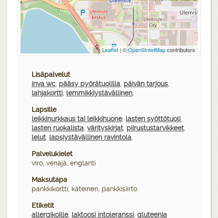
Leaflet
| ©
OpenStreetMap
contributors
Lisäpalvelut
inva wc
,
pääsy pyörätuolilla
,
päivän tarjous
,
lahjakortti
,
lemmikkiystävällinen
,
Lapsille
leikkinurkkaus tai leikkihuone
,
lasten syöttötuoli
,
lasten ruokalista
,
värityskirjat
,
piirustustarvikkeet
,
lelut
,
lapsiystävällinen ravintola
,
Palvelukielet
viro, venäjä, englanti
Maksutapa
pankkikortti, käteinen, pankkisiirto
Etiketit
allergikoille
,
laktoosi intoleranssi
,
gluteenia