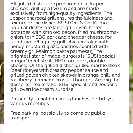
All grilled dishes are prepared on a Josper
charcoal grill by a live fire and are made
exclusively from high-quality ingredients. The
Josper charcoal grill ensures the juiciness and
texture of the dishes. SÜSI Grill & Chilli's most
popular dishes are large grill-oven-baked
potatoes with smoked bacon, fried mushrooms-
onion, torn BBQ pork and cheddar cheese, for
salads we offer juicy grill-chicken salad with
honey-mustard glaze, pastries scented with
creamy grill-salmon paste parmesan The
brightest star of made-burgers is "SÜSI special
burger" (beef steak, BBQ torn pork, double
cheese). Of the grilled dishes, grilled marble steak
(beef ribeye) with creamy pepper sauce and
grilled golden chicken skewer in orange, chilli and
raspberry marinade cross all borders. Among the
desserts, freakshake "SÜSI special" and Josper's
grill oven ice cream surprise.
Possibility to hold business lunches, birthdays,
various meetings.
Free parking, possibility to come by public
transport