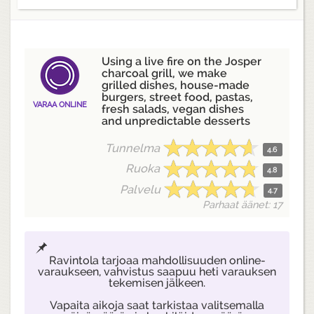
Using a live fire on the Josper
charcoal grill, we make
grilled dishes, house-made
burgers, street food, pastas,
VARAA ONLINE
fresh salads, vegan dishes
and unpredictable desserts
Tunnelma
4.6
Ruoka
4.8
Palvelu
4.7
Parhaat äänet: 17
Ravintola tarjoaa mahdollisuuden online-
varaukseen, vahvistus saapuu heti varauksen
tekemisen jälkeen.
Vapaita aikoja saat tarkistaa valitsemalla