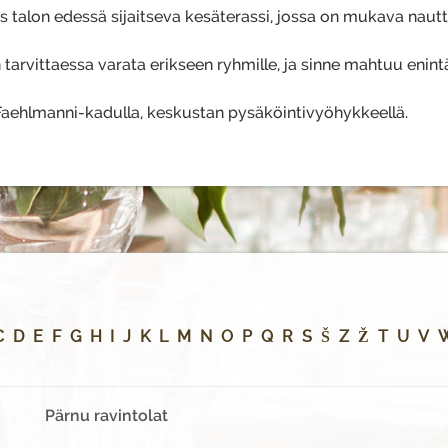
alon edessä sijaitseva kesäterassi, jossa on mukava nautt
 tarvittaessa varata erikseen ryhmille, ja sinne mahtuu enin
Faehlmanni-kadulla, keskustan pysäköintivyöhykkeellä.
C
D
E
F
G
H
I
J
K
L
M
N
O
P
Q
R
S
Š
Z
Ž
T
U
V
Pärnu ravintolat