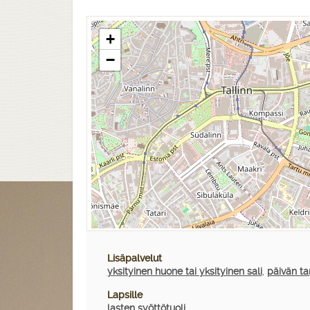
+
−
Lisäpalvelut
yksityinen huone tai yksityinen sali
,
päivän ta
Lapsille
lasten syöttötuoli
,