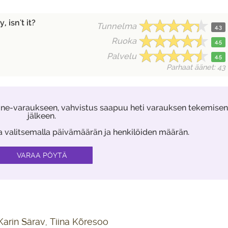
, isn't it?
Tunnelma
4.3
Ruoka
4.5
Palvelu
4.5
Parhaat äänet: 43
ine-varaukseen, vahvistus saapuu heti varauksen tekemisen
jälkeen.
aa valitsemalla päivämäärän ja henkilöiden määrän.
arin Särav, Tiina Kõresoo