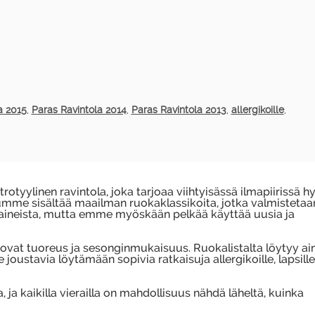
a 2015
,
Paras Ravintola 2014
,
Paras Ravintola 2013
,
allergikoille
,
trotyylinen ravintola, joka tarjoaa viihtyisässä ilmapiirissä h
umme sisältää maailman ruokaklassikoita, jotka valmistetaa
-aineista, mutta emme myöskään pelkää käyttää uusia ja
 ovat tuoreus ja sesonginmukaisuus. Ruokalistalta löytyy ai
joustavia löytämään sopivia ratkaisuja allergikoille, lapsill
ja kaikilla vierailla on mahdollisuus nähdä läheltä, kuinka