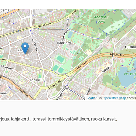
Leaflet
| ©
OpenStreetMap
contri
rjous
,
lahjakortti
,
terassi
,
lemmikkiystävällinen
,
ruoka kurssit
,