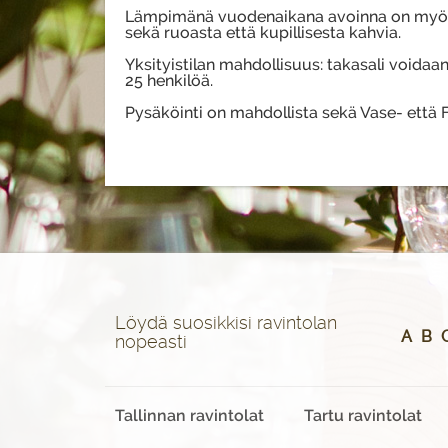
Lämpimänä vuodenaikana avoinna on myös t
sekä ruoasta että kupillisesta kahvia.
Yksityistilan mahdollisuus: takasali voidaan
25 henkilöä.
Pysäköinti on mahdollista sekä Vase- että 
Löydä suosikkisi ravintolan
A
B
nopeasti
Tallinnan ravintolat
Tartu ravintolat