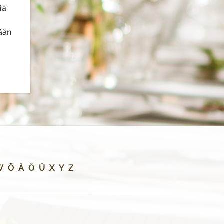
ia
tään
W
Õ
Ä
Ö
Ü
X
Y
Z