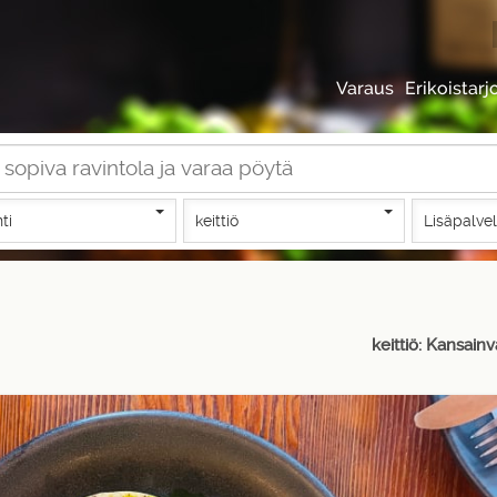
Varaus
Erikoistarj
nti
keittiö
Lisäpalve
keittiö: Kansainv