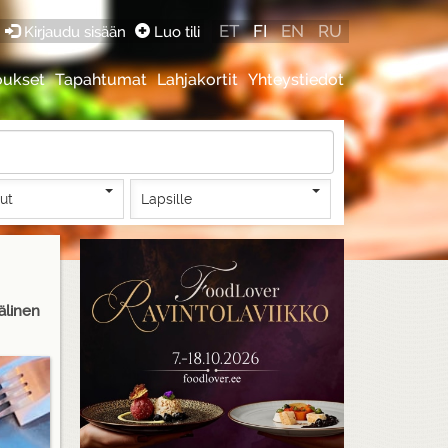
ET
FI
EN
RU
Kirjaudu sisään
Luo tili
oukset
Tapahtumat
Lahjakortit
Yhteystiedot
lut
Lapsille
älinen