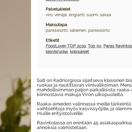
Palvelukielet
viro, venäjä, englanti, suomi, saksa
Maksutapa
pankkikortti, käteinen, pankkisiirto
Etiketit
FoodLover TOP 2019
,
Top 50
,
Paras Ravintol
kasvisruoka
,
kokoukset
,
Salt on Kadriorgissa sijaitseva klassinen bis
ruokaa ja nautittavan viinivalikoiman. Men
mahdollisimman paljon paikallisista raaka
kiinnostavia makuja Viron ulkopuolelta.
Raaka-aineiden valinnassa meille tärkeintä
vaihtoehtoja myös kasvissyöjille, ja olemme 
muille erityistoiveille.
Ravintolassa on enintään 45 asiakaspaikkaa, 
annoksia valmistetaan.