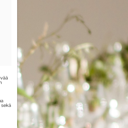
yvää
n
na
e sekä