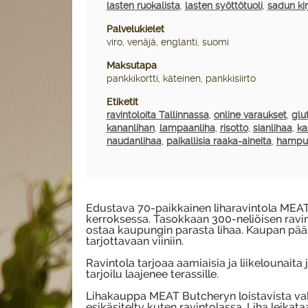
lasten ruokalista
,
lasten syöttötuoli
,
sadun kir
Palvelukielet
viro, venäjä, englanti, suomi
Maksutapa
pankkikortti, käteinen, pankkisiirto
Etiketit
ravintoloita Tallinnassa
,
online varaukset
,
glu
kananlihan
,
lampaanliha
,
risotto
,
sianlihaa
,
ka
naudanlihaa
,
paikallisia raaka-aineita
,
hampur
Edustava 70-paikkainen liharavintola MEAT
kerroksessa. Tasokkaan 300-neliöisen rav
ostaa kaupungin parasta lihaa. Kaupan pääl
tarjottavaan viiniin.
Ravintola tarjoaa aamiaisia ja liikelounaita ja
tarjoilu laajenee terassille.
Lihakauppa MEAT Butcheryn loistavista vali
esikäsitelty kuten ravintolassa. Liha leikataa