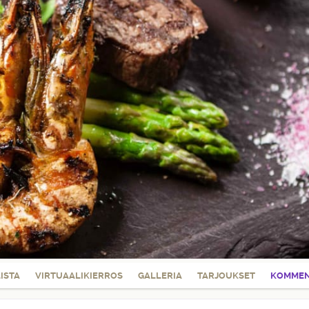
LISTA
VIRTUAALIKIERROS
GALLERIA
TARJOUKSET
KOMMEN