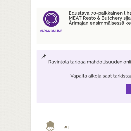
Edustava 70-paikkainen lih
MEAT Resto & Butchery sija
Ärimajan ensimmäisessä ke
VARAA ONLINE
Ravintola tarjoaa mahdollisuuden onl
Vapaita aikoja saat tarkist
ei