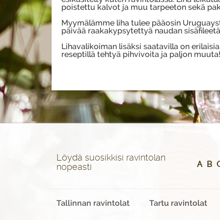
poistettu kalvot ja muu tarpeeton sekä pak
Myymälämme liha tulee pääosin Uruguaysta, B
päivää raakakypsytettyä naudan sisäfileetä,
Lihavalikoiman lisäksi saatavilla on erilaisi
reseptillä tehtyä pihvivoita ja paljon muuta
Löydä suosikkisi ravintolan
A
B
nopeasti
Tallinnan ravintolat
Tartu ravintolat