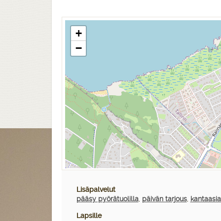
+
−
Lisäpalvelut
pääsy pyörätuolilla
,
päivän tarjous
,
kantaasia
Lapsille