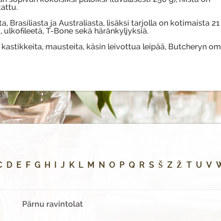
attu.
rasiliasta ja Australiasta, lisäksi tarjolla on kotimaista 21
 ulkofileetä, T-Bone sekä häränkyljyksiä.
a kastikkeita, mausteita, käsin leivottua leipää, Butcheryn om
!
C
D
E
F
G
H
I
J
K
L
M
N
O
P
Q
R
S
Š
Z
Ž
T
U
V
Pärnu ravintolat