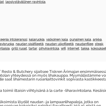
jat
,
lapsiystävällinen ravintola
,
teenia intoleranssi
,
kalaruokia
,
valkoinen kala
,
punainen kala
,
ankka
,
svisruoka
,
naudan sisäfileetä
,
naudan ulkofileetä
,
naudanfilee
,
steak
,
ilaisia
,
grilli ruoat
,
tartar
,
pihviravintola
,
wifi
,
internet
,
takka
,
kokoukse
 Resto & Butchery sijaitsee Tiskren Ärimajan ensimmäisess
intolan yhteydessä on myös lihakauppa. Myymälästämme vo
le saat lihamestarin ruoanlaittovinkit sopivasta kastikkeest
 toimii iltaisin viihtyisänä à la carte -liharavintolana. Kesäisi
koimista löydät naudan -ja lampaanlihapaloja, jotka on
n sopivan kokoisiksi paloiksi (tavallisesti 250 g), niistä on