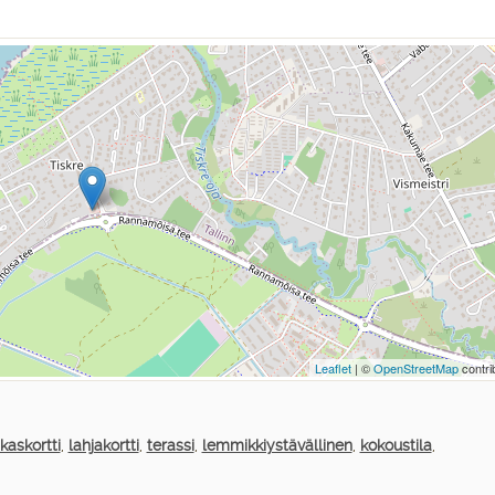
Leaflet
| ©
OpenStreetMap
contri
kaskortti
,
lahjakortti
,
terassi
,
lemmikkiystävällinen
,
kokoustila
,