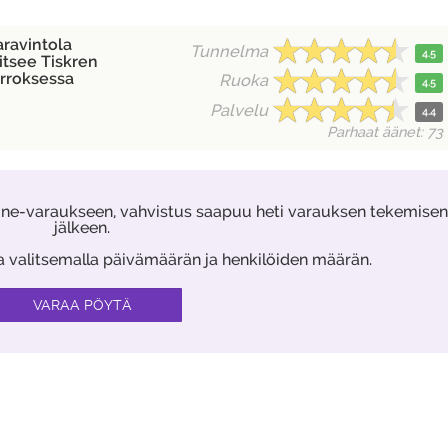
aravintola
Tunnelma
4.5
itsee Tiskren
rroksessa
Ruoka
4.5
Palvelu
4.4
Parhaat äänet: 73
ine-varaukseen, vahvistus saapuu heti varauksen tekemisen
jälkeen.
aa valitsemalla päivämäärän ja henkilöiden määrän.