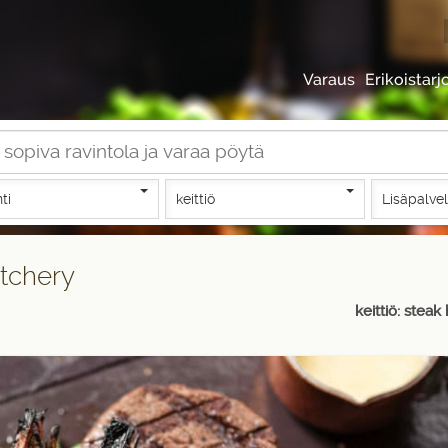
Varaus
Erikoistarj
nti
keittiö
Lisäpalve
tchery
keittiö: steak