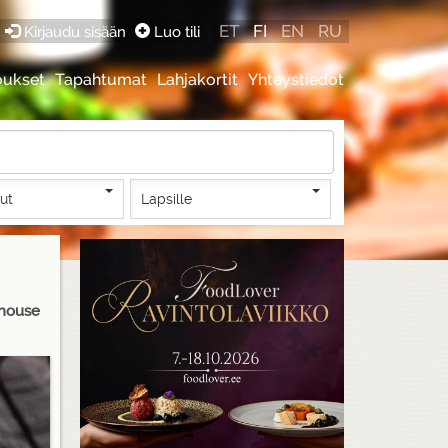
ET
FI
EN
RU
Kirjaudu sisään
Luo tili
oukset
Tapahtumat
Lahjakortit
Yhteystiedot
lut
Lapsille
 house