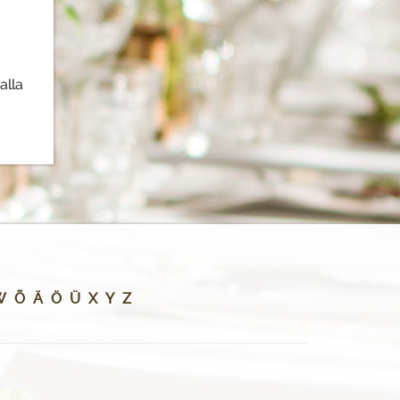
alla
W
Õ
Ä
Ö
Ü
X
Y
Z