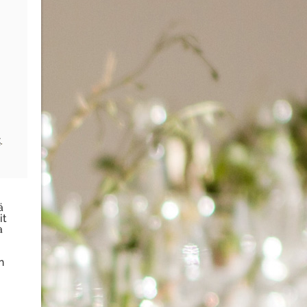
t
,
ä
it
a
n