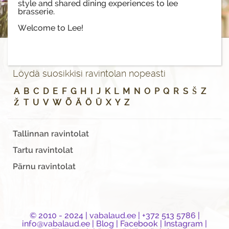
style and shared dining experiences to lee
brasserie.
Welcome to Lee!
Löydä suosikkisi ravintolan nopeasti
A
B
C
D
E
F
G
H
I
J
K
L
M
N
O
P
Q
R
S
Š
Z
Ž
T
U
V
W
Õ
Ä
Ö
Ü
X
Y
Z
Tallinnan ravintolat
Tartu ravintolat
Pärnu ravintolat
© 2010 - 2024 |
vabalaud.ee
| +372 513 5786 |
info@vabalaud.ee
|
Blog
|
Facebook
|
Instagram
|