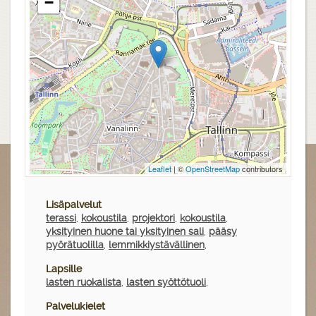
−
Leaflet
| ©
OpenStreetMap
contributors
Lisäpalvelut
terassi
,
kokoustila
,
projektori
,
kokoustila
,
yksityinen huone tai yksityinen sali
,
pääsy
pyörätuolilla
,
lemmikkiystävällinen
,
Lapsille
lasten ruokalista
,
lasten syöttötuoli
,
Palvelukielet