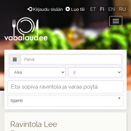
ET
FI
EN
RU
Kirjaudu sisään
Luo tili
Toggle
navigat
Sijainti
Ravintola Lee