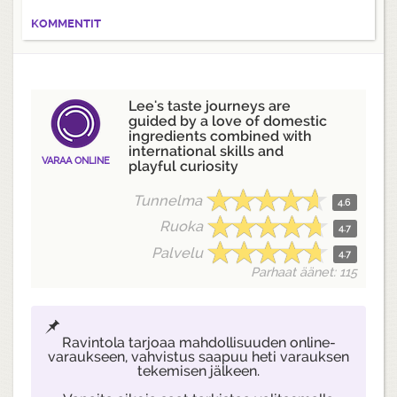
KOMMENTIT
Lee's taste journeys are
guided by a love of domestic
ingredients combined with
international skills and
VARAA ONLINE
playful curiosity
Tunnelma
4.6
Ruoka
4.7
Palvelu
4.7
Parhaat äänet: 115
Ravintola tarjoaa mahdollisuuden online-
varaukseen, vahvistus saapuu heti varauksen
tekemisen jälkeen.