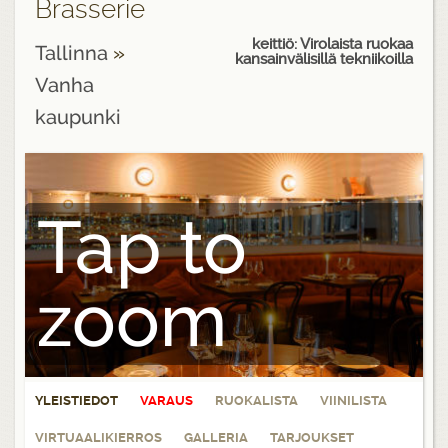
Brasserie
keittiö: Virolaista ruokaa
Tallinna
»
kansainvälisillä tekniikoilla
Vanha
kaupunki
Tap to
zoom
YLEISTIEDOT
VARAUS
RUOKALISTA
VIINILISTA
VIRTUAALIKIERROS
GALLERIA
TARJOUKSET