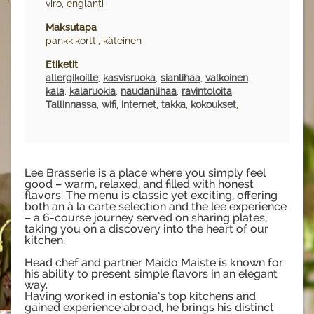
viro, englanti
Maksutapa
pankkikortti, käteinen
Etiketit
allergikoille
,
kasvisruoka
,
sianlihaa
,
valkoinen
kala
,
kalaruokia
,
naudanlihaa
,
ravintoloita
Tallinnassa
,
wifi
,
internet
,
takka
,
kokoukset
,
Lee Brasserie is a place where you simply feel
good – warm, relaxed, and filled with honest
flavors. The menu is classic yet exciting, offering
both an à la carte selection and the lee experience
– a 6-course journey served on sharing plates,
taking you on a discovery into the heart of our
kitchen.
Head chef and partner Maido Maiste is known for
his ability to present simple flavors in an elegant
way.
Having worked in estonia’s top kitchens and
gained experience abroad, he brings his distinct