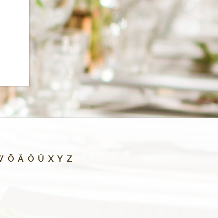
W
Õ
Ä
Ö
Ü
X
Y
Z