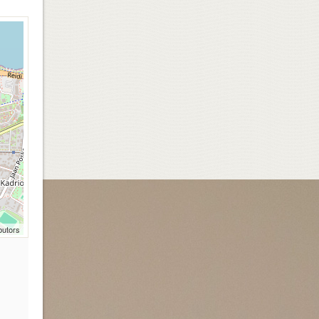
butors
,