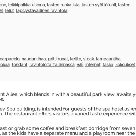
uone
,
leikkipaikka ulkona
,
lasten ruokalista
,
lasten syöttötuoli
,
lasten
et
,
lelut
,
lapsiystävällinen ravintola
,
carpaccio
,
naudanlihaa
,
grilli ruoat
,
keitto
,
steak
,
lampaanliha
,
uokaa
,
fondant
,
ravintoloita Tallinnassa
,
wifi
,
internet
,
takka
,
kokoukset
,
nt Allee, which blends in with a beautiful park view, awaits 
s.
v Spa building, is intended for guests of the spa hotel as we
 The restaurant offers visitors a varied taste experience wit
fast or grab some coffee and breakfast porridge from seven
re, as the kids have a separate menu and a playroom near the