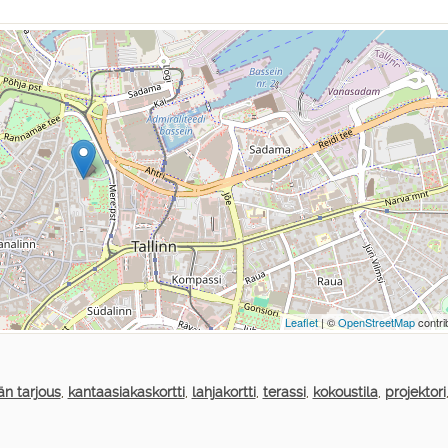
Leaflet
| ©
OpenStreetMap
contri
än tarjous
,
kantaasiakaskortti
,
lahjakortti
,
terassi
,
kokoustila
,
projektori