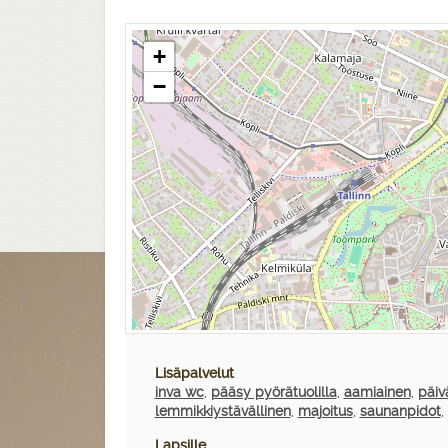
+
−
Lisäpalvelut
inva wc
,
pääsy pyörätuolilla
,
aamiainen
,
päiv
lemmikkiystävällinen
,
majoitus
,
saunanpidot
,
Lapsille