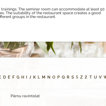
d trainings. The seminar room can accommodate at least 50
es. The suitability of the restaurant space creates a good
fferent groups in the restaurant.
C
D
E
F
G
H
I
J
K
L
M
N
O
P
Q
R
S
Š
Z
Ž
T
U
V
Pärnu ravintolat