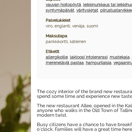
vauvan hoitopöytä
,
leikkinurkkaus tai leikkih
syntymäpäivät
,
värityskirjat
,
piirustustarvikke
Palvelukielet
viro, englanti, venäja, suomi
Maksutapa
pankkikortti, käteinen
Etiketit
allergikoille
,
laktoosi intoleranssi
,
mustekala
,
mereneläviä pastaa
,
hampurilaisia
,
vegaanir
The cozy interior of the brand new restaura
spend some time and experience new taste
The new restaurant Allee, opened in the Kale
anyone who walks in the Old Town of Tallinn.
modern twist.
Busy citizens have a chance to have break
o'clock. Families will have a great time he