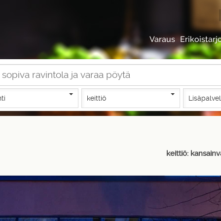
Varaus
Erikoistarj
nti
keittiö
Lisäpalve
keittiö: kansain