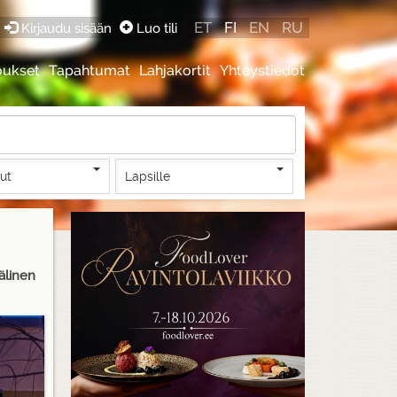
ET
FI
EN
RU
Kirjaudu sisään
Luo tili
oukset
Tapahtumat
Lahjakortit
Yhteystiedot
lut
Lapsille
välinen