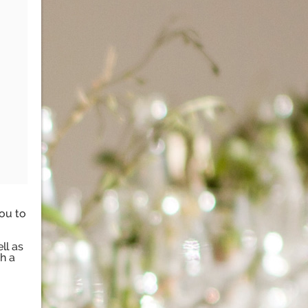
you to
ll as
h a