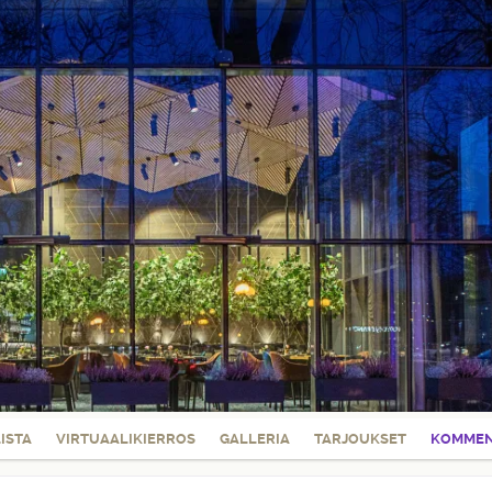
LISTA
VIRTUAALIKIERROS
GALLERIA
TARJOUKSET
KOMMEN