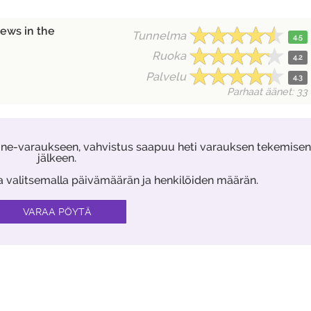
iews in the
Tunnelma
4.5
Ruoka
4.2
Palvelu
4.3
Parhaat äänet: 33
ine-varaukseen, vahvistus saapuu heti varauksen tekemisen
jälkeen.
aa valitsemalla päivämäärän ja henkilöiden määrän.