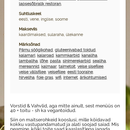
lapsesõbralik restoran
,
Suhtluskeel
eesti, vene, inglise, soome
Makseviis
kaardimaksed, sularaha, ülekanne
Märksõnad
Pärnu söögikohad
,
gluteenivabad toidud
,
kalamari
,
kalaroad
,
kammkarbid
,
kanaliha
,
lambaliha
,
lõhe
,
pasta
,
sinimerekarbid
,
sealiha
,
mereannid
,
kalmaar
,
taimetoit
,
veise sisefilee
,
veise välisfilee
,
veisefilee
,
eesti tooraine
,
hirveliha
,
foie gras
,
wifi
,
internet
,
ärikohtumised
,
Vorstid & Vahvlid, aga mitte ainult, sest menüüs on
40 + toitu - sh ka vegantoidud.
Siin on maitserohkeid kooslusi, mille köidavad
kokku vastupandamatud ja alati soojad saiad. Mis
peamine, kõiki toite saad kaaslas(t)ega jagada,