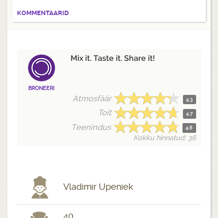
KOMMENTAARID
Mix it. Taste it. Share it!
BRONEERI
Atmosfäär
4.3
Toit
4.7
Teenindus
4.8
Kokku hinnatud: 36
Vladimir Upeniek
40