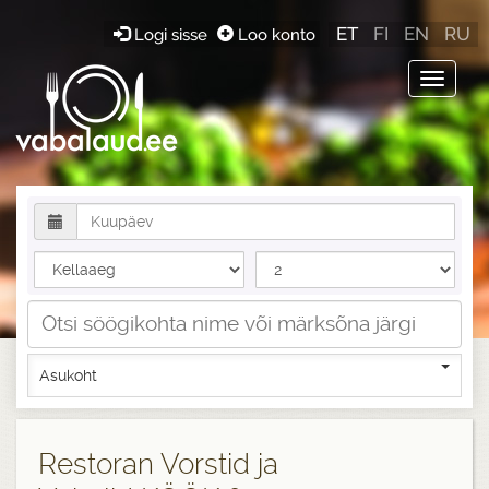
ET
FI
EN
RU
Logi sisse
Loo konto
Toggle
navigat
Asukoht
Restoran Vorstid ja