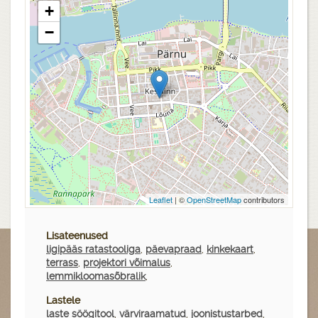
+
−
Leaflet
| ©
OpenStreetMap
contributors
Lisateenused
ligipääs ratastooliga
,
päevapraad
,
kinkekaart
,
terrass
,
projektori võimalus
,
lemmikloomasõbralik
,
Lastele
laste söögitool
,
värviraamatud
,
joonistustarbed
,