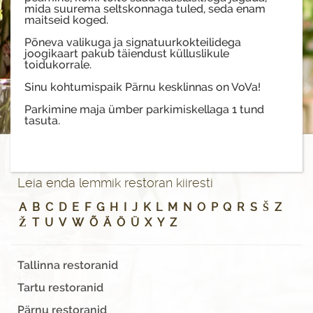
mida suurema seltskonnaga tuled, seda enam
maitseid koged.
Põneva valikuga ja signatuurkokteilidega
joogikaart pakub täiendust külluslikule
toidukorrale.
Sinu kohtumispaik Pärnu kesklinnas on VoVa!
Parkimine maja ümber parkimiskellaga 1 tund
tasuta.
Leia enda lemmik restoran kiiresti
A
B
C
D
E
F
G
H
I
J
K
L
M
N
O
P
Q
R
S
Š
Z
Ž
T
U
V
W
Õ
Ä
Ö
Ü
X
Y
Z
Tallinna restoranid
Tartu restoranid
Pärnu restoranid