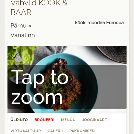
Vahvlid KÖÖK &
BAAR
köök: moodne Euroopa
Pärnu
»
Vanalinn
Tap to
zoom
ÜLDINFO
BRONEERI
MENÜÜ
JOOGIKAART
VIRTUAALTUUR
GALERII
PAKKUMISED