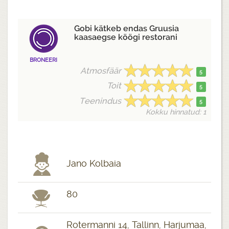
Gobi kätkeb endas Gruusia
kaasaegse köögi restorani
BRONEERI
Atmosfäär
5
Toit
5
Teenindus
5
Kokku hinnatud: 1
Jano Kolbaia
80
Rotermanni 14, Tallinn, Harjumaa,