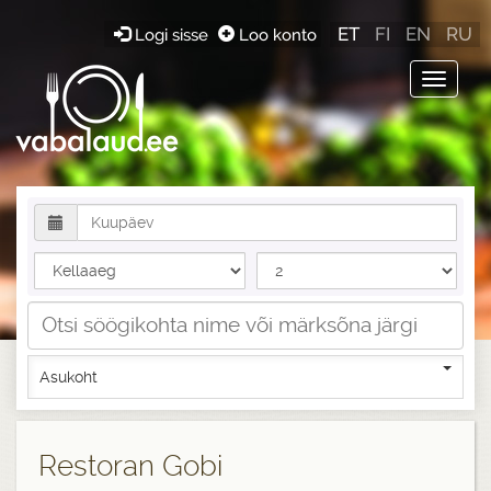
ET
FI
EN
RU
Logi sisse
Loo konto
Toggle
navigat
Asukoht
Restoran Gobi