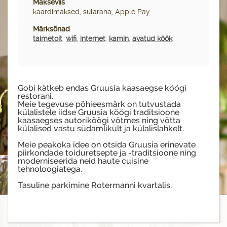
Makseviis
kaardimaksed, sularaha, Apple Pay
Märksõnad
taimetoit
,
wifi
,
internet
,
kamin
,
avatud köök
,
Gobi kätkeb endas Gruusia kaasaegse köögi
restorani.
Meie tegevuse põhieesmärk on tutvustada
külalistele iidse Gruusia köögi traditsioone
kaasaegses autoriköögi võtmes ning võtta
külalised vastu südamlikult ja külalislahkelt.
Meie peakoka idee on otsida Gruusia erinevate
piirkondade toiduretsepte ja -traditsioone ning
moderniseerida neid haute cuisine
tehnoloogiatega.
Tasuline parkimine Rotermanni kvartalis.