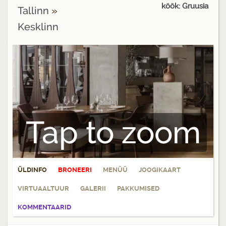
köök: Gruusia
Tallinn
»
Kesklinn
Tap to zoom
ÜLDINFO
BRONEERI
MENÜÜ
JOOGIKAART
VIRTUAALTUUR
GALERII
PAKKUMISED
KOMMENTAARID