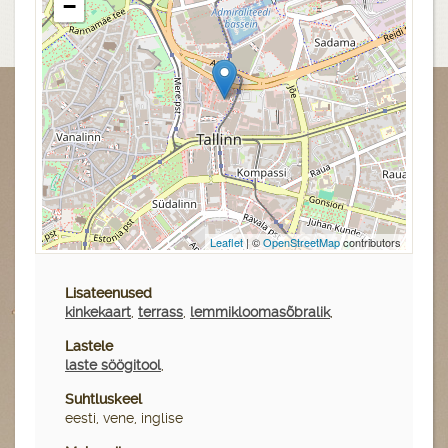
−
Leaflet
| ©
OpenStreetMap
contributors
Lisateenused
kinkekaart
,
terrass
,
lemmikloomasõbralik
,
Lastele
laste söögitool
,
Suhtluskeel
eesti, vene, inglise