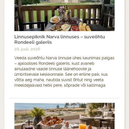
Linnusepiknik Narva linnuses – suveõhtu
Rondeeli galeriis
28. juuli, 2026
Veeda suveõhtu Narva linnuse ühes kaunimas paigas
– ajaloolises Rondeeli galeriis, kust avaneb
ainulaadne vaade linnuse läänehoovile ja
ümbritsevale keskkonnale. See on eriline paik, kus
võtta aeg maha, nautida suvist õhtut ning veeta
meeldejäävaid hetki pere, sõprade või kallimaga.