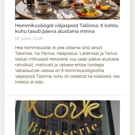
Hommikusöögid väljaspool Tallinna: 6 kohta,
kuhu tasub päeva alustama minna
16. juuni, 2026
Hea hommikusöök ei pea ootama sind ainult
Tallinnas. Ka Pärnus, Haapsalus, Lahemaal ja Tartus
leidub mõnusaid restorane, kus saab päeva alustada
rahulikult, maitsvalt ja väikese erilise tundega.
Vabalaud.ee valikus on 6 hommikusöögikohta
väljaspool Tallinna, kuhu on oodatud ka külalised, kes
hotellis ei ööbi.