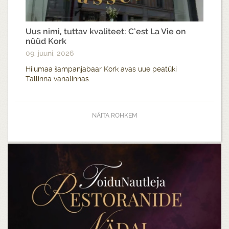
Uus nimi, tuttav kvaliteet: C’est La Vie on
nüüd Kork
09. juuni, 2026
Hiiumaa šampanjabaar Kork avas uue peatüki
Tallinna vanalinnas.
NÄITA ROHKEM