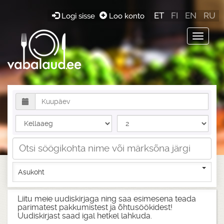
ET
FI
EN
RU
Logi sisse
Loo konto
Toggle
navigat
Asukoht
Liitu meie uudiskirjaga ning saa esimesena teada
parimatest pakkumistest ja õhtusöökidest!
Uudiskirjast saad igal hetkel lahkuda.