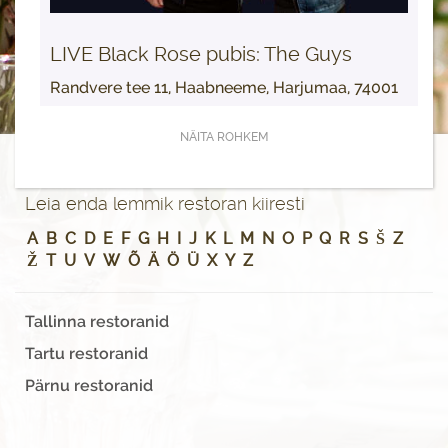
LIVE Black Rose pubis: The Guys
Randvere tee 11, Haabneeme, Harjumaa, 74001
NÄITA ROHKEM
Leia enda lemmik restoran kiiresti
A
B
C
D
E
F
G
H
I
J
K
L
M
N
O
P
Q
R
S
Š
Z
Ž
T
U
V
W
Õ
Ä
Ö
Ü
X
Y
Z
Tallinna restoranid
Tartu restoranid
Pärnu restoranid